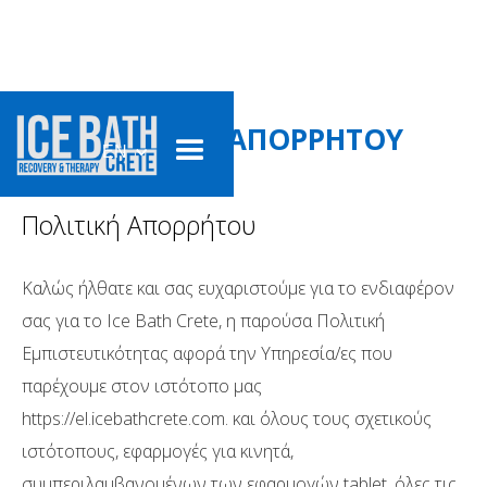
ΠΟΛΙΤΙΚΗ ΑΠΟΡΡΗΤΟΥ
ΕΝ
Πολιτική Απορρήτου
Καλώς ήλθατε και σας ευχαριστούμε για το ενδιαφέρον
σας για τo Ice Bath Crete, η παρούσα Πολιτική
Εμπιστευτικότητας αφορά την Yπηρεσία/ες που
παρέχουμε στον ιστότοπο μας
https://el.icebathcrete.com. και όλους τους σχετικούς
ιστότοπους, εφαρμογές για κινητά,
συμπεριλαμβανομένων των εφαρμογών tablet, όλες τις