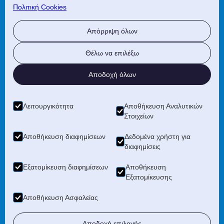
Τιμές Personal Coaching
Πολιτική Cookies
Απόρριψη όλων
ΧΡΗΣΙΜΑ
Θέλω να επιλέξω
Επικοινωνία
Αποδοχή όλων
F.A.Q
´Όροι Χρήσης
Λειτουργικότητα
Αποθήκευση Αναλυτικών
Στοιχείων
Πολιτική Εμπιστευτικότητας
Αποθήκευση διαφημίσεων
Δεδομένα χρήστη για
Πολιτική Cookies
διαφημίσεις
Εξατομίκευση διαφημίσεων
Αποθήκευση
Εξατομίκευσης
Αποθήκευση Ασφαλείας
Copyright ©
2025–2026
Ice Bath Crete
Αποδοχή επιλογής