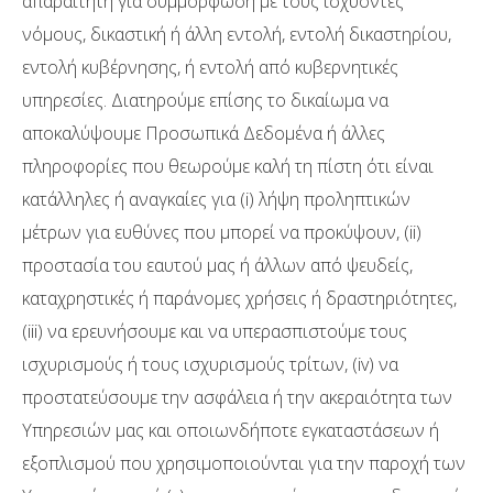
απαραίτητη για συμμόρφωση με τους ισχύοντες
νόμους, δικαστική ή άλλη εντολή, εντολή δικαστηρίου,
εντολή κυβέρνησης, ή εντολή από κυβερνητικές
υπηρεσίες. Διατηρούμε επίσης το δικαίωμα να
αποκαλύψουμε Προσωπικά Δεδομένα ή άλλες
πληροφορίες που θεωρούμε καλή τη πίστη ότι είναι
κατάλληλες ή αναγκαίες για (i) λήψη προληπτικών
μέτρων για ευθύνες που μπορεί να προκύψουν, (ii)
προστασία του εαυτού μας ή άλλων από ψευδείς,
καταχρηστικές ή παράνομες χρήσεις ή δραστηριότητες,
(iii) να ερευνήσουμε και να υπερασπιστούμε τους
ισχυρισμούς ή τους ισχυρισμούς τρίτων, (iv) να
προστατεύσουμε την ασφάλεια ή την ακεραιότητα των
Υπηρεσιών μας και οποιωνδήποτε εγκαταστάσεων ή
εξοπλισμού που χρησιμοποιούνται για την παροχή των